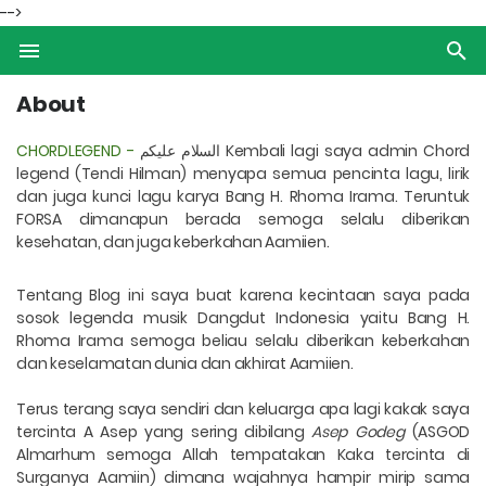
-->
About
CHORDLEGEND -
عليكم
السلام
Kembali lagi saya admin Chord
legend (Tendi Hilman) menyapa semua pencinta lagu, lirik
dan juga kunci lagu karya Bang H. Rhoma Irama. Teruntuk
FORSA dimanapun berada semoga selalu diberikan
kesehatan, dan juga keberkahan Aamiien.
Tentang Blog ini saya buat karena kecintaan saya pada
sosok legenda musik Dangdut Indonesia yaitu Bang H.
Rhoma Irama semoga beliau selalu diberikan keberkahan
dan keselamatan dunia dan akhirat Aamiien.
Terus terang saya sendiri dan keluarga apa lagi kakak saya
tercinta A Asep yang sering dibilang
Asep Godeg
(ASGOD
Almarhum semoga Allah tempatakan Kaka tercinta di
Surganya Aamiin) dimana wajahnya hampir mirip sama