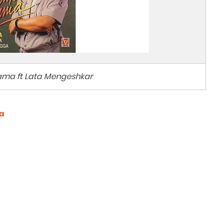
ama ft Lata Mengeshkar
a