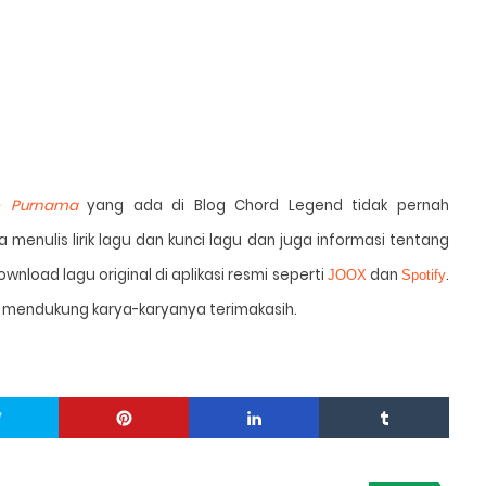
- Purnama
yang ada di Blog Chord Legend tidak pernah
menulis lirik lagu dan kunci lagu dan juga informasi tentang
ownload lagu original di aplikasi resmi seperti
dan
.
JOOX
Spotify
tuk mendukung karya-karyanya terimakasih.