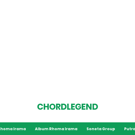
CHORDLEGEND
 Rhoma Irama
Album Rhoma Irama
Soneta Group
Putra