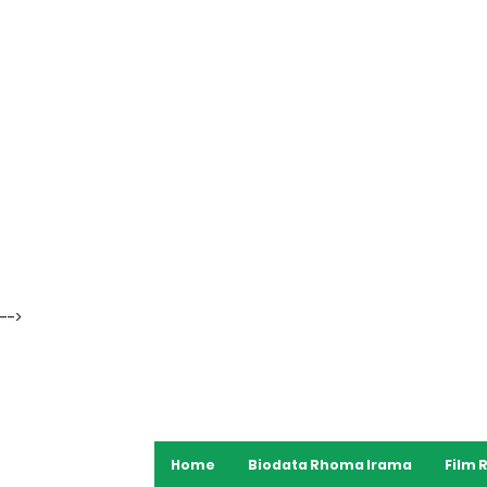
-->
Home
Biodata Rhoma Irama
Film