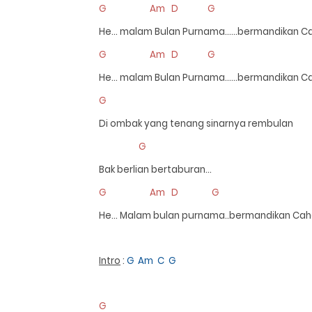
G Am D G
He… malam Bulan Purnama……bermandikan C
G Am D G
He… malam Bulan Purnama……bermandikan C
G
Di ombak yang tenang sinarnya rembulan
G
Bak berlian bertaburan…
G Am D G
He… Malam bulan purnama..bermandikan Ca
Intro
:
G Am C G
G