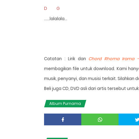
D G
……lalalala…
Catatan : Lirik dan
Chord
Rhoma Irama 
membagikan file untuk download. Kami hanya 
musik, penyanyi, dan musisi terkait. Silahkan d
Beli juga CD, DVD asli dari artis tersebut un
Album Purnama