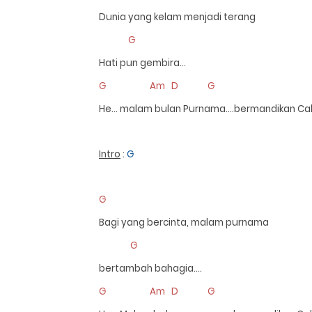
Dunia yang kelam menjadi terang
G
Hati pun gembira…
G Am D G
He… malam bulan Purnama….bermandikan C
Intro
:
G
G
Bagi yang bercinta, malam purnama
G
bertambah bahagia….
G Am D G