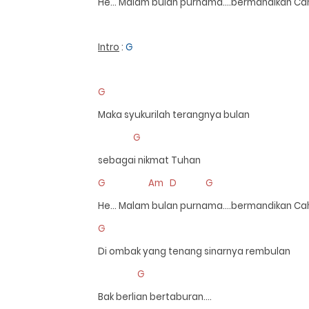
He… Malam bulan purnama.…bermandikan Ca
Intro
:
G
G
Maka syukurilah terangnya bulan
G
sebagai nikmat Tuhan
G Am D G
He… Malam bulan purnama….bermandikan Ca
G
Di ombak yang tenang sinarnya rembulan
G
Bak berlian bertaburan….