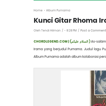
Home
›
Album Purnama
Kunci Gitar Rhoma I
Oleh Tendi Hilman
-
8:28 PM
Post a Commen
CHORDLEGEND.COM | (
عليكم
السلام
)
As-salāmu
Irama yang berjudul Purnama. Judul lagu Pu
Album Purnama adalah album kolaborasi per