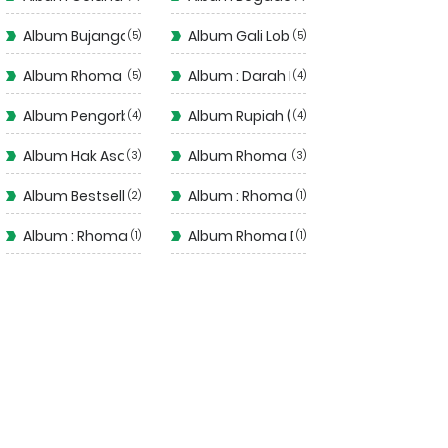
Album Bujangan (1993)
Album Gali Lobang Tutup Lobang
5
5
Album Rhoma ( Judi )
Album : Darah Muda
5
4
Album Pengorbanan
Album Rupiah ( 1975 )
4
4
Album Hak Asasi (1977)
Album Rhoma Haram
3
3
Album Bestseller Dangdut
Album : Rhoma Irama Rela
2
1
Album : Rhoma Modern
Album Rhoma Dangdut
1
1