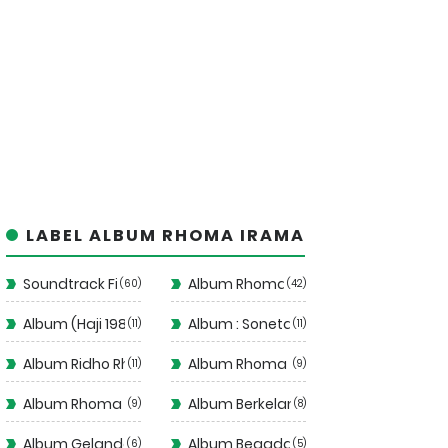
LABEL ALBUM RHOMA IRAMA
Soundtrack Film
Album Rhoma Irama
60
42
Album (Haji 1988)
Album : Soneta Vol 12
11
11
Album Ridho Rhoma
Album Rhoma Santai
11
9
Album Rhoma Stop!
Album Berkelana II
9
8
Album Gelandangan 1972
Album Begadang II
6
5