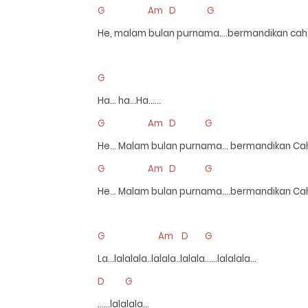
G Am D G
He, malam bulan purnama….bermandikan ca
G
Ha… ha…Ha……
G Am D G
He… Malam bulan purnama… bermandikan Ca
G Am D G
He… Malam bulan purnama.…bermandikan Ca
G Am D G
La…lalalala..lalala..lalala……lalalala…
D G
……lalalala…