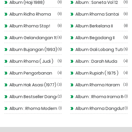
Album (Haji 1988)
Album : Soneta Vol 12
11
11
Album Ridho Rhoma
Album Rhoma Santai
11
9
Album Rhoma Stop!
Album Berkelana II
9
8
Album Gelandangan 1972
Album Begadang II
6
5
Album Bujangan (1993)
Album Gali Lobang Tutup 
5
5
Album Rhoma ( Judi )
Album : Darah Muda
5
4
Album Pengorbanan
Album Rupiah ( 1975 )
4
4
Album Hak Asasi (1977)
Album Rhoma Haram
3
3
Album Bestseller Dangdut
Album : Rhoma Irama Rela
2
1
Album : Rhoma Modern
Album Rhoma Dangdut
1
1