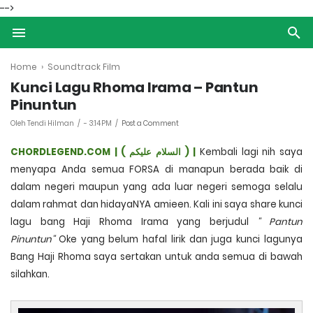
-->
Home
›
Soundtrack Film
Kunci Lagu Rhoma Irama – Pantun
Pinuntun
Oleh Tendi Hilman
-
3:14 PM
Post a Comment
CHORDLEGEND.COM |
(
عليكم
السلام
) |
Kembali lagi nih saya
menyapa Anda semua FORSA di manapun berada baik di
dalam negeri maupun yang ada luar negeri semoga selalu
dalam rahmat dan hidayaNYA amieen. Kali ini saya share kunci
lagu bang Haji Rhoma Irama yang berjudul
'' Pantun
Pinuntun''
Oke yang belum hafal lirik dan juga kunci lagunya
Bang Haji Rhoma saya sertakan untuk anda semua di bawah
silahkan.