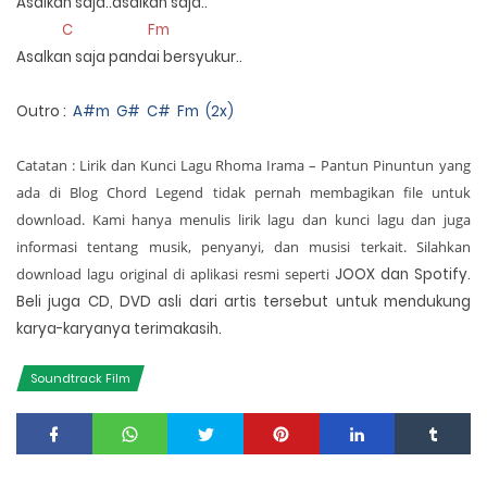
Asalkan saja..asalkan saja..
C Fm
Asalkan saja pandai bersyukur..
Outro :
A#m G# C# Fm (2x)
Catatan : Lirik dan
Kunci Lagu Rhoma Irama – Pantun Pinuntun
yang
ada di Blog Chord Legend tidak pernah membagikan file untuk
download. Kami hanya menulis lirik lagu dan kunci lagu dan juga
informasi tentang musik, penyanyi, dan musisi terkait. Silahkan
download lagu original di aplikasi resmi seperti
JOOX
dan
Spotify
.
Beli juga CD, DVD asli dari artis tersebut untuk mendukung
karya-karyanya terimakasih.
Soundtrack Film