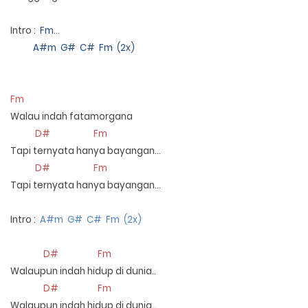
Intro :
Fm…
A#m G# C# Fm (2x)
Fm
Walau indah fatamorgana
D# Fm
Tapi ternyata hanya bayangan…
D# Fm
Tapi ternyata hanya bayangan…
Intro :
A#m G# C# Fm (2x)
D# Fm
Walaupun indah hidup di dunia..
D# Fm
Walaupun indah hidup di dunia..