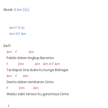
Musik:
G Am (2x)
Am F G 2x
Am G F Am
Reff:
Am
F
Am
Pabila dalam lingkup Bercinta
F
Dm
Am
Am G F Am
Terdapat tirai duka itu bunga Bahagia
Am
F
Am
Derita dalam lembaran Cinta
F
Dm
Am
Walau sakit terasa itu garamnya Cinta
F