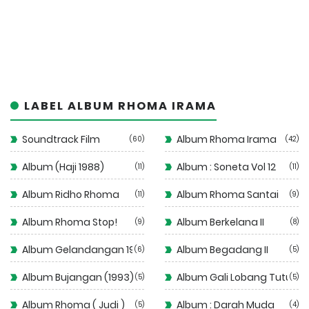
LABEL ALBUM RHOMA IRAMA
Soundtrack Film
Album Rhoma Irama
60
42
Album (Haji 1988)
Album : Soneta Vol 12
11
11
Album Ridho Rhoma
Album Rhoma Santai
11
9
Album Rhoma Stop!
Album Berkelana II
9
8
Album Gelandangan 1972
Album Begadang II
6
5
Album Bujangan (1993)
Album Gali Lobang Tutup 
5
5
Album Rhoma ( Judi )
Album : Darah Muda
5
4