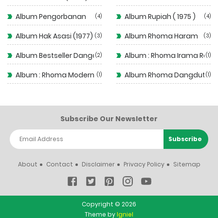
Album Pengorbanan
Album Rupiah ( 1975 )
4
4
Album Hak Asasi (1977)
Album Rhoma Haram
3
3
Album Bestseller Dangdut
Album : Rhoma Irama Rela
2
1
Album : Rhoma Modern
Album Rhoma Dangdut
1
1
Subscribe Our Newsletter
About
Contact
Disclaimer
Privacy Policy
Sitemap
Copyright ©
2026
Theme by
Igniel