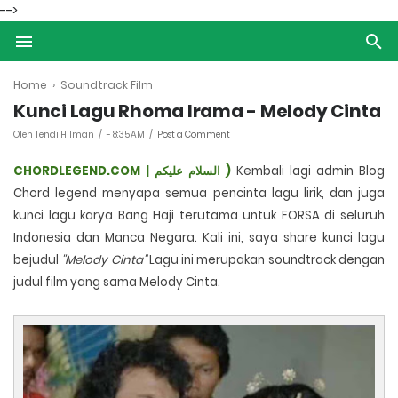
-->
Home
›
Soundtrack Film
Kunci Lagu Rhoma Irama - Melody Cinta
Oleh Tendi Hilman
-
8:35 AM
Post a Comment
CHORDLEGEND.COM |
عليكم
السلام
)
Kembali lagi admin Blog
Chord legend menyapa semua pencinta lagu lirik, dan juga
kunci lagu karya Bang Haji terutama untuk FORSA di seluruh
Indonesia dan Manca Negara
. Kali ini, saya share kunci lagu
bejudul
''Melody Cinta"
Lagu ini merupakan
soundtrack dengan
judul film yang sama Melody Cinta.