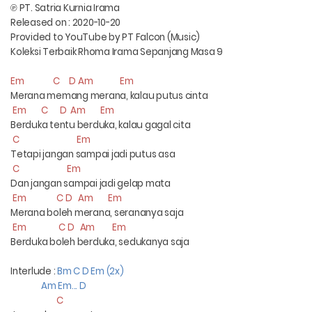
℗
PT. Satria Kurnia Irama
Released on : 2020-10-20
Provided to YouTube by PT Falcon (Music)
Koleksi Terbaik Rhoma Irama Sepanjang Masa 9
Em C D Am Em
Merana memang merana, kalau putus cinta
Em C D Am Em
Berduka tentu berduka, kalau gagal cita
C Em
Tetapi jangan sampai jadi putus asa
C Em
Dan jangan sampai jadi gelap mata
Em C D Am Em
Merana boleh merana, serananya saja
Em C D Am Em
Berduka boleh berduka, sedukanya saja
Interlude :
Bm C D Em (2x)
Am Em... D
C