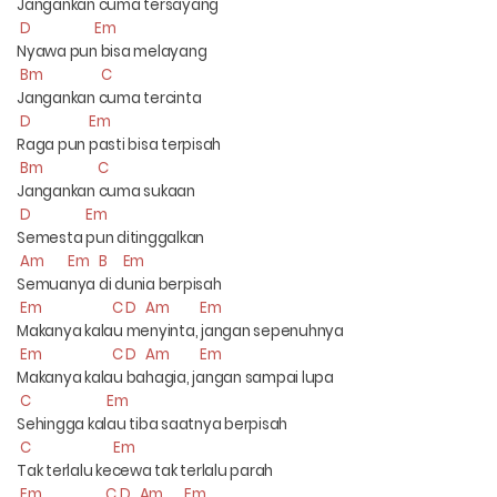
Jangankan cuma tersayang
D Em
Nyawa pun bisa melayang
Bm C
Jangankan cuma tercinta
D Em
Raga pun pasti bisa terpisah
Bm C
Jangankan cuma sukaan
D Em
Semesta pun ditinggalkan
Am Em B Em
Semuanya di dunia berpisah
Em C D Am Em
Makanya kalau menyinta, jangan sepenuhnya
Em C D Am Em
Makanya kalau bahagia, jangan sampai lupa
C Em
Sehingga kalau tiba saatnya berpisah
C Em
Tak terlalu kecewa tak terlalu parah
Em C D Am Em