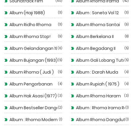
Soundtrack Film
Album Rhoma Irama
60
42
Album (Haji 1988)
Album : Soneta Vol 12
11
11
Album Ridho Rhoma
Album Rhoma Santai
11
9
Album Rhoma Stop!
Album Berkelana II
9
8
Album Gelandangan 1972
Album Begadang II
6
5
Album Bujangan (1993)
Album Gali Lobang Tutup 
5
5
Album Rhoma ( Judi )
Album : Darah Muda
5
4
Album Pengorbanan
Album Rupiah ( 1975 )
4
4
Album Hak Asasi (1977)
Album Rhoma Haram
3
3
Album Bestseller Dangdut
Album : Rhoma Irama Rela
2
1
Album : Rhoma Modern
Album Rhoma Dangdut
1
1