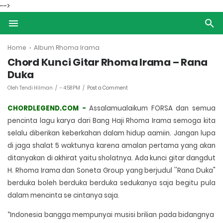
-->
Home
›
Album Rhoma Irama
Chord Kunci Gitar Rhoma Irama – Rana
Duka
Oleh Tendi Hilman
-
4:58 PM
Post a Comment
CHORDLEGEND.COM -
Assalamualaikum FORSA dan semua
pencinta lagu karya dari Bang Haji Rhoma Irama semoga kita
selalu diberikan keberkahan dalam hidup aamiin. Jangan lupa
di jaga shalat 5 waktunya karena amalan pertama yang akan
ditanyakan di akhirat yaitu sholatnya. Ada kunci gitar dangdut
H. Rhoma Irama dan Soneta Group yang berjudul ''Rana Duka"
berduka boleh berduka berduka sedukanya saja begitu pula
dalam mencinta se cintanya saja.
“Indonesia bangga mempunyai musisi brilian pada bidangnya