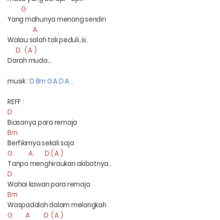
G
Yang mahunya menang sendiri
A
Walau salah tak peduli..iii..
D ( A )
Darah muda...
musik :
D Bm G A D A ..
REFF :
D
Biasanya para remaja
Bm
Berfikirnya sekali saja
G A D ( A )
Tanpa menghiraukan akibatnya..
D
Wahai kawan para remaja
Bm
Waspadalah dalam melangkah
G A D ( A )