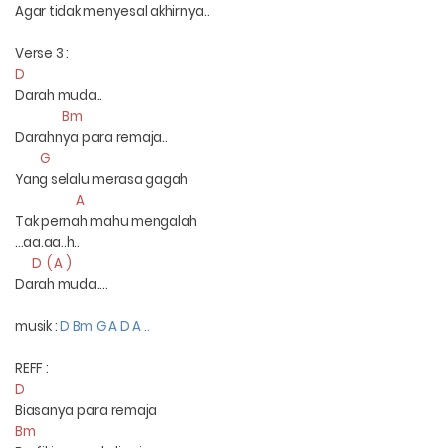
Agar tidak menyesal akhirnya..
Verse 3 :
D
Darah muda..
Bm
Darahnya para remaja..
G
Yang selalu merasa gagah
A
Tak pernah mahu mengalah
...aa.aa..h..
D ( A )
Darah muda....
musik :
D Bm G A D A ..
REFF :
D
Biasanya para remaja
Bm