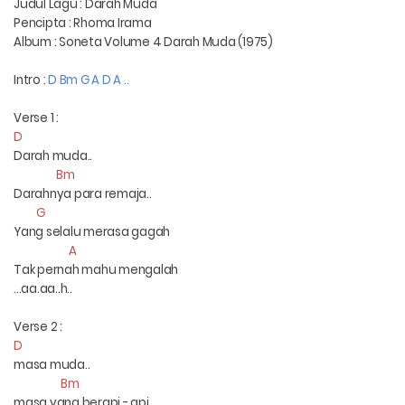
Judul Lagu : Darah Muda
Pencipta : Rhoma Irama
Album : Soneta Volume 4 Darah Muda (1975)
Intro :
D Bm G A D A ..
Verse 1 :
D
Darah muda..
Bm
Darahnya para remaja..
G
Yang selalu merasa gagah
A
Tak pernah mahu mengalah
...aa.aa..h..
Verse 2 :
D
masa muda..
Bm
masa yang berapi - api..