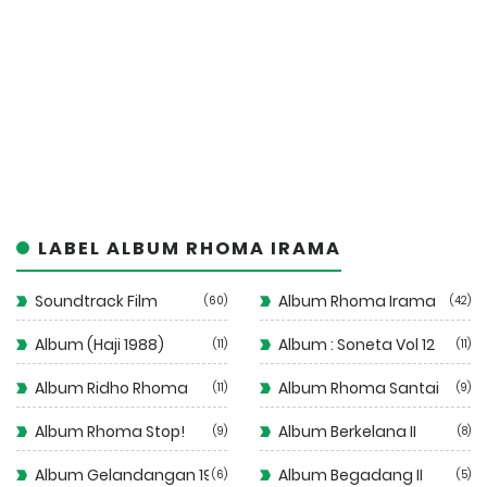
LABEL ALBUM RHOMA IRAMA
Soundtrack Film
Album Rhoma Irama
60
42
Album (Haji 1988)
Album : Soneta Vol 12
11
11
Album Ridho Rhoma
Album Rhoma Santai
11
9
Album Rhoma Stop!
Album Berkelana II
9
8
Album Gelandangan 1972
Album Begadang II
6
5