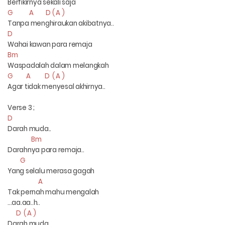
Berfikirnya sekali saja
G A D ( A )
Tanpa menghiraukan akibatnya..
D
Wahai kawan para remaja
Bm
Waspadalah dalam melangkah
G A D ( A )
Agar tidak menyesal akhirnya..
Verse 3 ;
D
Darah muda..
Bm
Darahnya para remaja..
G
Yang selalu merasa gagah
A
Tak pernah mahu mengalah
...aa.aa..h..
D ( A )
Darah muda....