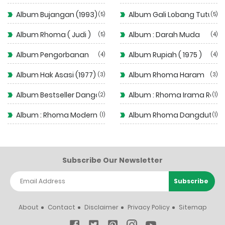
Album Bujangan (1993)
Album Gali Lobang Tutup 
5
5
Album Rhoma ( Judi )
Album : Darah Muda
5
4
Album Pengorbanan
Album Rupiah ( 1975 )
4
4
Album Hak Asasi (1977)
Album Rhoma Haram
3
3
Album Bestseller Dangdut
Album : Rhoma Irama Rela
2
1
Album : Rhoma Modern
Album Rhoma Dangdut
1
1
Subscribe Our Newsletter
About
Contact
Disclaimer
Privacy Policy
Sitemap