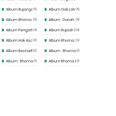
Album Bujangan (1993)
Album Gali Lobang Tutup Lobang
5
5
Album Rhoma ( Judi )
Album : Darah Muda
5
4
Album Pengorbanan
Album Rupiah ( 1975 )
4
4
Album Hak Asasi (1977)
Album Rhoma Haram
3
3
Album Bestseller Dangdut
Album : Rhoma Irama Rela
2
1
Album : Rhoma Modern
Album Rhoma Dangdut
1
1