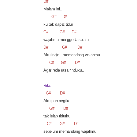
D#
Malam ini..
G#
D#
ku tak dapat tidur
C#
G#
D#
wajahmu menggoda selalu
D#
G#
D#
Aku ingin.. memandang wajahmu
C#
G#
D#
Agar reda rasa rinduku..
Rita:
G#
D#
Aku pun begitu..
G#
D#
tak lelap tidurku
C#
G#
D#
sebelum memandang wajahmu