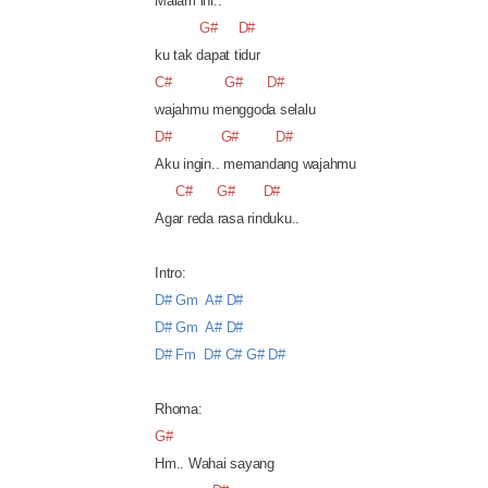
Malam ini..
G#
D#
ku tak dapat tidur
C#
G#
D#
wajahmu menggoda selalu
D#
G#
D#
Aku ingin.. memandang wajahmu
C#
G#
D#
Agar reda rasa rinduku..
Intro:
D# Gm
A# D#
D# Gm
A# D#
D# Fm
D# C# G# D#
Rhoma:
G#
Hm.. Wahai sayang