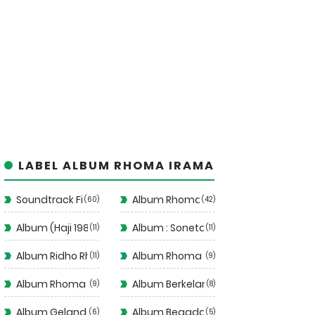
LABEL ALBUM RHOMA IRAMA
Soundtrack Film
Album Rhoma Irama
60
42
Album (Haji 1988)
Album : Soneta Vol 12
11
11
Album Ridho Rhoma
Album Rhoma Santai
11
9
Album Rhoma Stop!
Album Berkelana II
9
8
Album Gelandangan 1972
Album Begadang II
6
5