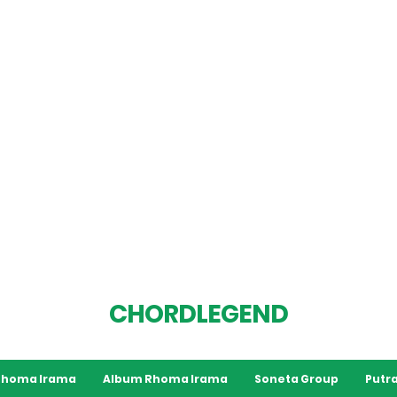
CHORDLEGEND
 Rhoma Irama
Album Rhoma Irama
Soneta Group
Putra