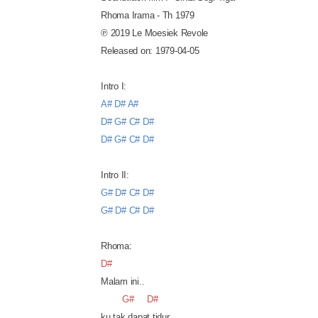
Rhoma Irama - Th 1979
℗
2019 Le Moesiek Revole
Released on: 1979-04-05
Intro I:
A# D# A#
D# G# C# D#
D# G# C# D#
Intro II:
G# D# C# D#
G# D# C# D#
Rhoma:
D#
Malam ini..
G#
D#
ku tak dapat tidur