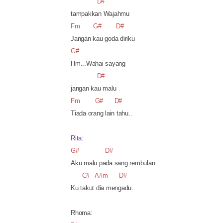
D#
tampakkan Wajahmu
Fm
G#
D#
Jangan kau goda diriku
G#
Hm...Wahai sayang
D#
jangan kau malu
Fm
G#
D#
Tiada orang lain tahu..
Rita:
G#
D#
Aku malu pada sang rembulan
C#
A#m
D#
Ku takut dia mengadu..
Rhoma: