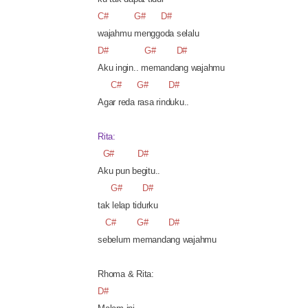
C#
G#
D#
wajahmu menggoda selalu
D#
G#
D#
Aku ingin.. memandang wajahmu
C#
G#
D#
Agar reda rasa rinduku..
Rita:
G#
D#
Aku pun begitu..
G#
D#
tak lelap tidurku
C#
G#
D#
sebelum memandang wajahmu
Rhoma & Rita:
D#