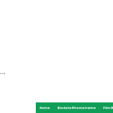
-->
Home
Biodata Rhoma Irama
Film