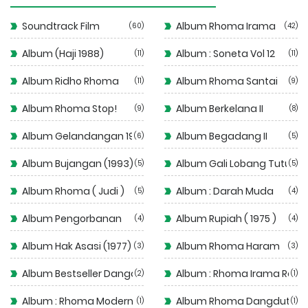
Soundtrack Film
Album Rhoma Irama
60
42
Album (Haji 1988)
Album : Soneta Vol 12
11
11
Album Ridho Rhoma
Album Rhoma Santai
11
9
Album Rhoma Stop!
Album Berkelana II
9
8
Album Gelandangan 1972
Album Begadang II
6
5
Album Bujangan (1993)
Album Gali Lobang Tutup 
5
5
Album Rhoma ( Judi )
Album : Darah Muda
5
4
Album Pengorbanan
Album Rupiah ( 1975 )
4
4
Album Hak Asasi (1977)
Album Rhoma Haram
3
3
Album Bestseller Dangdut
Album : Rhoma Irama Rela
2
1
Album : Rhoma Modern
Album Rhoma Dangdut
1
1