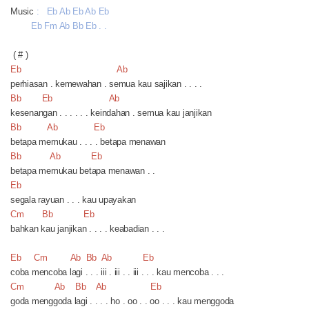
Music
: Eb Ab Eb Ab Eb
Eb Fm Ab Bb Eb . .
( # )
Eb Ab
perhiasan . kemewahan . semua kau sajikan . . . .
Bb Eb Ab
kesenangan . . . . . . keindahan . semua kau janjikan
Bb Ab Eb
betapa memukau . . . . betapa menawan
Bb Ab Eb
betapa memukau betapa menawan . .
Eb
segala rayuan . . . kau upayakan
Cm Bb Eb
bahkan kau janjikan . . . . keabadian . . .
Eb Cm Ab Bb Ab Eb
coba mencoba lagi . . . iii . iii . . iii . . . kau mencoba . . .
Cm Ab Bb Ab Eb
goda menggoda lagi . . . . ho . oo . . oo . . . kau menggoda