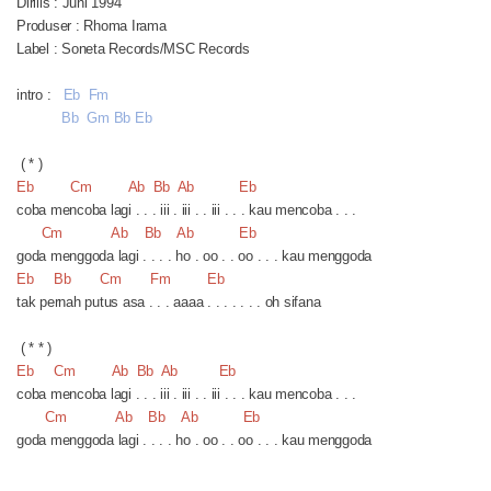
Dirilis : Juni 1994
Produser : Rhoma Irama
Label : Soneta Records/MSC Records
intro :
Eb Fm
Bb Gm Bb Eb
( * )
Eb Cm Ab Bb Ab Eb
coba mencoba lagi . . . iii . iii . . iii . . . kau mencoba . . .
Cm Ab Bb Ab Eb
goda menggoda lagi . . . . ho . oo . . oo . . . kau menggoda
Eb Bb Cm Fm Eb
tak pernah putus asa . . . aaaa . . . . . . . oh sifana
( * * )
Eb Cm Ab Bb Ab Eb
coba mencoba lagi . . . iii . iii . . iii . . . kau mencoba . . .
Cm Ab Bb Ab Eb
goda menggoda lagi . . . . ho . oo . . oo . . . kau menggoda