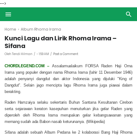
-->
Home
›
Album Rhoma Irama
Kunci Lagu dan Lirik Rhoma Irama –
Sifana
Oleh Tendi Hilman
-
1:59 AM
Post a Comment
CHORDLEGEND.COM –
Assalamualaikum FORSA Raden Haji Oma
Irama yang populer dengan nama Rhoma Irama (lahir 11 Desember 1946)
adalah penyanyi dangdut dan aktor Indonesia yang dijuluki "King of
Dangdut". Selain jago mencipta lagu Rhoma Irama juga piawai dalam
berakting.
Raden Hamzaiya selaku sekertaris Buhun Santana Kesultanan Cirebon
serta sejarawan keraton kasepuhan menuturkan jika gelar Raden yang
diperoleh oleh Rhoma Irama merupakan gelar kebangsawanan yang
memang sudah ada Babon nasab keturunanya. (Wikipedia)
Sifana adalah sebuah Album Pedana ke 2 kolaborasi Bang Haji Rhoma