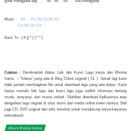
goda menggoda lagi . . . . ho . oo . . oo . . . kau menggoda
Music :
Eb . . Fm Bb Eb Bb Eb
Cm Ab Gm Eb
Back To : ( # )( * ) ( * * )
Catatan :
Demikianlah diatas Lirik dan Kunci Lagu karya dari Rhoma
Irama – “Sifana” yang ada di Blog Chord Legend ( CL ). Sekali lagi kami
tidak pernah membagikan file untuk download lagu yang ada diatas. Kami
hanya menulis lirik lagu dan kunci lagu juga sedikit informasi tentang
musik, penyanyi, dan musisi terkait. Silahkan download Aplikasinya atau
dengarkan lagu original di situs resmi dan media online keren lainnya. Beli
juga CD, DVD original dari artis tersebut untuk mendukung karya-karyanya
terimakasih.
Album Rhoma Irama