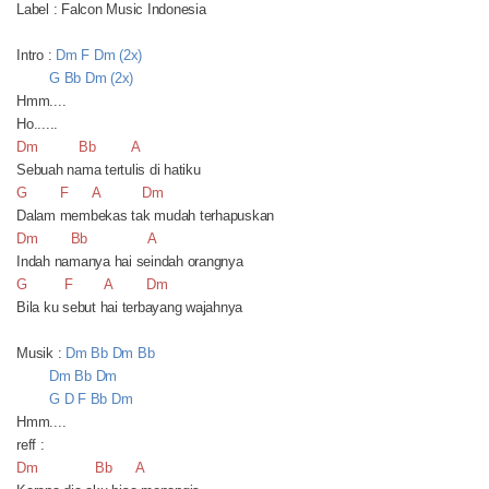
Label : Falcon Music Indonesia
Intro :
Dm F Dm (2x)
G Bb Dm (2x)
Hmm....
Ho......
Dm
Bb
A
Sebuah nama tertulis di hatiku
G
F
A
Dm
Dalam membekas tak mudah terhapuskan
Dm
Bb
A
Indah namanya hai seindah orangnya
G
F
A
Dm
Bila ku sebut hai terbayang wajahnya
Musik :
Dm Bb Dm Bb
Dm Bb Dm
G D F Bb Dm
Hmm....
reff :
Dm
Bb
A