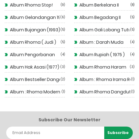
Album Rhoma Stop!
Album Berkelana II
9
8
Album Gelandangan 1972
Album Begadang II
6
5
Album Bujangan (1993)
Album Gali Lobang Tutup 
5
5
Album Rhoma ( Judi )
Album : Darah Muda
5
4
Album Pengorbanan
Album Rupiah ( 1975 )
4
4
Album Hak Asasi (1977)
Album Rhoma Haram
3
3
Album Bestseller Dangdut
Album : Rhoma Irama Rela
2
1
Album : Rhoma Modern
Album Rhoma Dangdut
1
1
Subscribe Our Newsletter