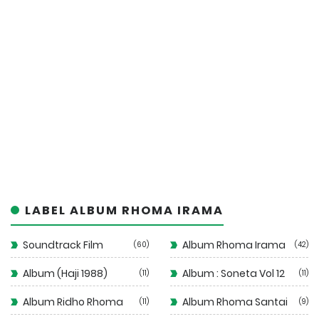
LABEL ALBUM RHOMA IRAMA
Soundtrack Film
Album Rhoma Irama
60
42
Album (Haji 1988)
Album : Soneta Vol 12
11
11
Album Ridho Rhoma
Album Rhoma Santai
11
9