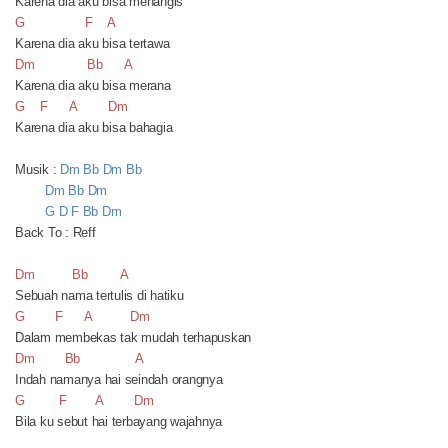
Karena dia aku bisa menangis
G
F
A
Karena dia aku bisa tertawa
Dm
Bb
A
Karena dia aku bisa merana
G
F
A
Dm
Karena dia aku bisa bahagia
Musik :
Dm Bb Dm Bb
Dm Bb Dm
G D F Bb Dm
Back To : Reff
Dm
Bb
A
Sebuah nama tertulis di hatiku
G
F
A
Dm
Dalam membekas tak mudah terhapuskan
Dm
Bb
A
Indah namanya hai seindah orangnya
G
F
A
Dm
Bila ku sebut hai terbayang wajahnya