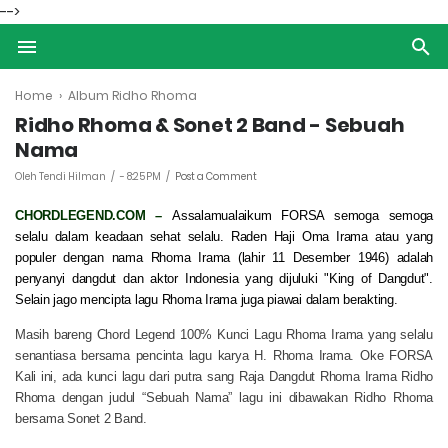
-->
Home
›
Album Ridho Rhoma
Ridho Rhoma & Sonet 2 Band - Sebuah
Nama
Oleh Tendi Hilman
-
8:25 PM
Post a Comment
CHORDLEGEND.COM –
Assalamualaikum FORSA semoga semoga
selalu dalam keadaan sehat selalu. Raden Haji Oma Irama atau yang
populer dengan nama Rhoma Irama (lahir 11 Desember 1946) adalah
penyanyi dangdut dan aktor Indonesia yang dijuluki "King of Dangdut".
Selain jago mencipta lagu Rhoma Irama juga piawai dalam berakting.
Masih bareng Chord Legend 100% Kunci Lagu Rhoma Irama yang selalu
senantiasa bersama pencinta lagu karya H. Rhoma Irama. Oke FORSA
Kali ini, ada kunci lagu dari putra sang Raja Dangdut Rhoma Irama Ridho
Rhoma dengan judul “Sebuah Nama” lagu ini dibawakan Ridho Rhoma
bersama Sonet 2 Band.