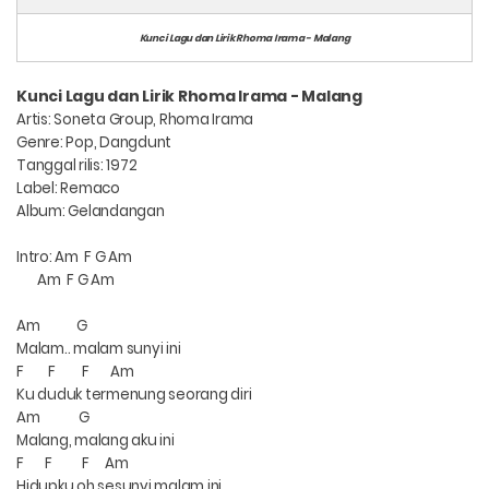
Kunci Lagu dan Lirik Rhoma Irama - Malang
Kunci Lagu dan Lirik Rhoma Irama - Malang
Artis: Soneta Group, Rhoma Irama
Genre: Pop, Dangdunt
Tanggal rilis: 1972
Label: Remaco
Album: Gelandangan
Intro: Am
F G Am
Am
F G Am
Am
G
Malam.. malam sunyi ini
F
F
F
Am
Ku duduk termenung seorang diri
Am
G
Malang, malang aku ini
F
F
F
Am
Hidupku oh sesunyi malam ini