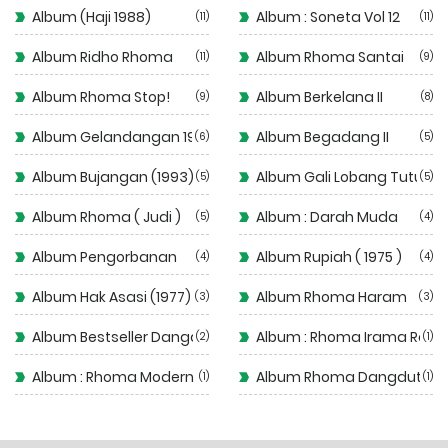
Album (Haji 1988)
Album : Soneta Vol 12
11
11
Album Ridho Rhoma
Album Rhoma Santai
11
9
Album Rhoma Stop!
Album Berkelana II
9
8
Album Gelandangan 1972
Album Begadang II
6
5
Album Bujangan (1993)
Album Gali Lobang Tutup 
5
5
Album Rhoma ( Judi )
Album : Darah Muda
5
4
Album Pengorbanan
Album Rupiah ( 1975 )
4
4
Album Hak Asasi (1977)
Album Rhoma Haram
3
3
Album Bestseller Dangdut
Album : Rhoma Irama Rela
2
1
Album : Rhoma Modern
Album Rhoma Dangdut
1
1