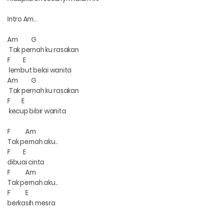
Intro Am...
Am
G
Tak pernah ku rasakan
F
E
lembut belai wanita
Am
G
Tak pernah ku rasakan
F
E
kecup bibir wanita
F
Am
Tak pernah aku..
F
E
dibuai cinta
F
Am
Tak pernah aku..
F
E
berkasih mesra