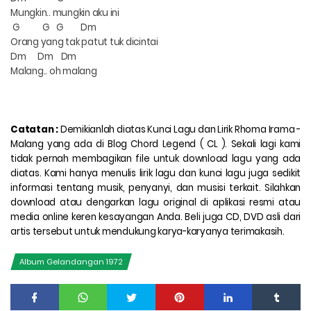
Mungkin.. mungkin aku ini
G
G
G
Dm
Orang yang tak patut tuk dicintai
Dm
Dm
Dm
Malang.. oh malang
Catatan :
Demikianlah diatas
Kunci Lagu dan Lirik Rhoma Irama -
Malang
yang ada di Blog Chord Legend ( CL ). Sekali lagi kami
tidak pernah membagikan file untuk download lagu yang ada
diatas. Kami hanya menulis lirik lagu dan kunci lagu juga sedikit
informasi tentang musik, penyanyi, dan musisi terkait. Silahkan
download atau dengarkan lagu original di aplikasi resmi atau
media online keren kesayangan Anda. Beli juga CD, DVD asli dari
artis tersebut untuk mendukung karya-karyanya terimakasih.
Album Gelandangan 1972