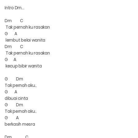
Intro Dm...
Dm
C
Tak pernah ku rasakan
G
A
lembut belai wanita
Dm
C
Tak pernah ku rasakan
G
A
kecup bibir wanita
G
Dm
Tak pernah aku..
G
A
dibuai cinta
G
Dm
Tak pernah aku..
G
A
berkasih mesra
Dm
C