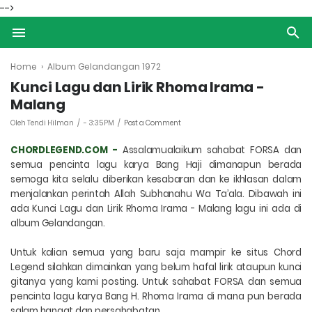
-->
Home
›
Album Gelandangan 1972
Kunci Lagu dan Lirik Rhoma Irama -
Malang
Oleh Tendi Hilman
-
3:35 PM
Post a Comment
CHORDLEGEND.COM -
A
ssalamualaikum sahabat FORSA dan
semua pencinta lagu karya Bang Haji dimanapun berada
semoga kita selalu diberikan kesabaran dan ke ikhlasan dalam
menjalankan perintah
Allah Subhanahu Wa Ta’ala
. Dibawah ini
ada
Kunci Lagu dan Lirik Rhoma Irama - Malang
lagu ini ada di
album Gelandangan.
Untuk kalian semua yang baru saja mampir ke situs Chord
Legend silahkan dimainkan yang belum hafal lirik ataupun kunci
gitanya yang kami posting. Untuk sahabat FORSA dan semua
pencinta lagu karya Bang H. Rhoma Irama di mana pun berada
salam hangat dan persahabatan.