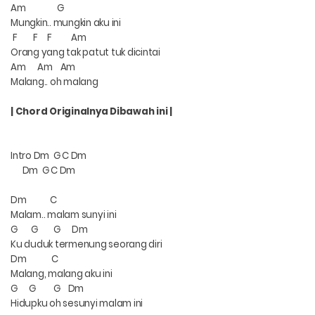
Am
G
Mungkin.. mungkin aku ini
F
F
F
Am
Orang yang tak patut tuk dicintai
Am
Am
Am
Malang.. oh malang
| Chord Originalnya Dibawah ini |
Intro Dm
G C Dm
Dm
G C Dm
Dm
C
Malam.. malam sunyi ini
G
G
G
Dm
Ku duduk termenung seorang diri
Dm
C
Malang, malang aku ini
G
G
G
Dm
Hidupku oh sesunyi malam ini