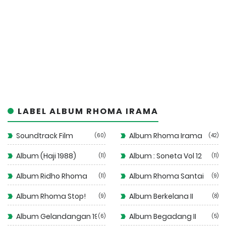
LABEL ALBUM RHOMA IRAMA
Soundtrack Film
Album Rhoma Irama
60
42
Album (Haji 1988)
Album : Soneta Vol 12
11
11
Album Ridho Rhoma
Album Rhoma Santai
11
9
Album Rhoma Stop!
Album Berkelana II
9
8
Album Gelandangan 1972
Album Begadang II
6
5