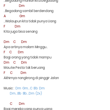
..Begadang marilah kita begadang
F
Dm
..Begadang sambil berdendang
A
Gm
..Walaupun kita tidak punya Uang
F
Dm
Kita juga bisa senang
Dm
C
Dm
Apa artinya malam Minggu..
F
C
Dm
Bagi orang yang tidak mampu
Dm
C
Dm
Mau ke Pesta tak beruang
F
C
Dm
Akhirnya nongkrong di pinggir Jalan
Music :
Dm
Gm...C
Bb
Dm
Dm...Bb
Bb...Dm
(2x)
C
Dm
Bagi mereka yang punya uang