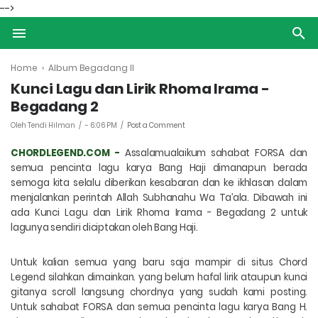
-->
Home
›
Album Begadang II
Kunci Lagu dan Lirik Rhoma Irama -
Begadang 2
Oleh Tendi Hilman
-
6:06 PM
Post a Comment
CHORDLEGEND.COM -
A
ssalamualaikum sahabat FORSA dan
semua pencinta lagu karya Bang Haji dimanapun berada
semoga kita selalu diberikan kesabaran dan ke ikhlasan dalam
menjalankan perintah
Allah Subhanahu Wa Ta’ala
. Dibawah ini
ada
Kunci Lagu dan Lirik Rhoma Irama - Begadang 2 untuk
lagunya sendiri diciptakan oleh Bang Haji
.
Untuk kalian semua yang baru saja mampir di situs Chord
Legend silahkan dimainkan. yang belum hafal lirik ataupun kunci
gitanya scroll langsung chordnya yang sudah kami posting.
Untuk sahabat FORSA dan semua pencinta lagu karya Bang H.