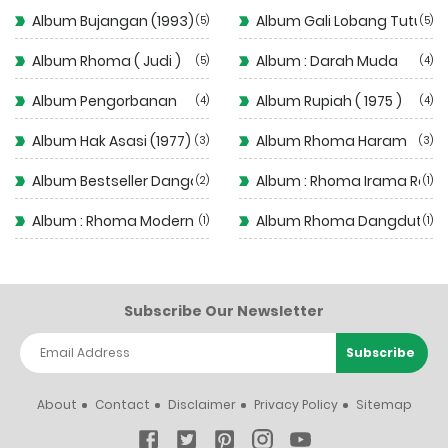
Album Bujangan (1993)
Album Gali Lobang Tutup 
5
5
Album Rhoma ( Judi )
Album : Darah Muda
5
4
Album Pengorbanan
Album Rupiah ( 1975 )
4
4
Album Hak Asasi (1977)
Album Rhoma Haram
3
3
Album Bestseller Dangdut
Album : Rhoma Irama Rela
2
1
Album : Rhoma Modern
Album Rhoma Dangdut
1
1
Subscribe Our Newsletter
About
Contact
Disclaimer
Privacy Policy
Sitemap