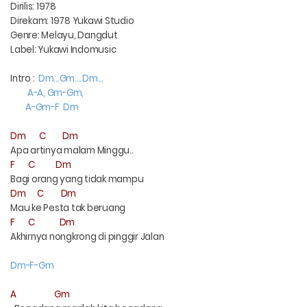
Dirilis: 1978
Direkam: 1978 Yukawi Studio
Genre: Melayu, Dangdut
Label: Yukawi Indomusic
Intro :
Dm...Gm....Dm...
A-A, Gm-Gm,
A-Gm-F
Dm
Dm
C
Dm
Apa artinya malam Minggu..
F
C
Dm
Bagi orang yang tidak mampu
Dm
C
Dm
Mau ke Pesta tak beruang
F
C
Dm
Akhirnya nongkrong di pinggir Jalan
Dm-F-Gm
A
Gm