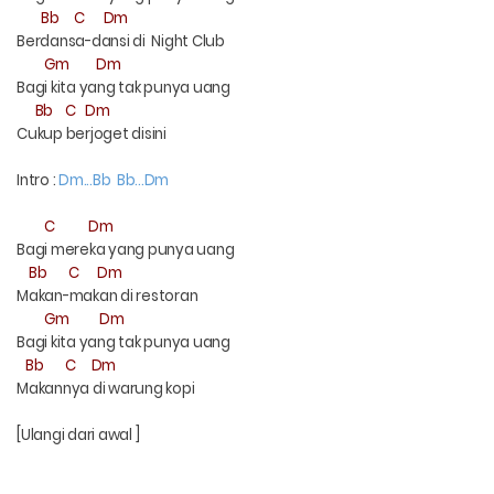
Bb
C
Dm
Berdansa-dansi di
Night Club
Gm
Dm
Bagi kita yang tak punya uang
Bb
C
Dm
Cukup berjoget disini
Intro :
Dm...Bb
Bb...Dm
C
Dm
Bagi mereka yang punya uang
Bb
C
Dm
Makan-makan di restoran
Gm
Dm
Bagi kita yang tak punya uang
Bb
C
Dm
Makannya di warung kopi
[Ulangi dari awal ]