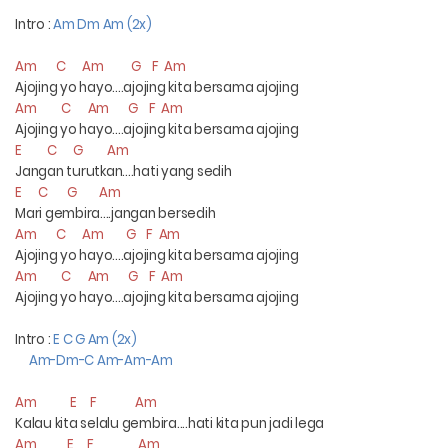
Intro :
Am Dm Am (2x)
Am C Am G F Am
Ajojing yo hayo....ajojing kita bersama ajojing
Am C Am G F Am
Ajojing yo hayo....ajojing kita bersama ajojing
E C G Am
Jangan turutkan....hati yang sedih
E C G Am
Mari gembira....jangan bersedih
Am C Am G F Am
Ajojing yo hayo....ajojing kita bersama ajojing
Am C Am G F Am
Ajojing yo hayo....ajojing kita bersama ajojing
Intro :
E C G Am (2x)
Am-Dm-C Am-Am-Am
Am E F Am
Kalau kita selalu gembira....hati kita pun jadi lega
Am E F Am