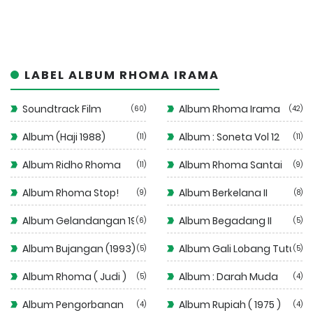
LABEL ALBUM RHOMA IRAMA
Soundtrack Film
Album Rhoma Irama
60
42
Album (Haji 1988)
Album : Soneta Vol 12
11
11
Album Ridho Rhoma
Album Rhoma Santai
11
9
Album Rhoma Stop!
Album Berkelana II
9
8
Album Gelandangan 1972
Album Begadang II
6
5
Album Bujangan (1993)
Album Gali Lobang Tutup 
5
5
Album Rhoma ( Judi )
Album : Darah Muda
5
4
Album Pengorbanan
Album Rupiah ( 1975 )
4
4