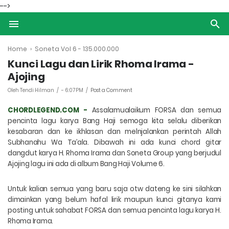
-->
Home
›
Soneta Vol 6 - 135.000.000
Kunci Lagu dan Lirik Rhoma Irama -
Ajojing
Oleh Tendi Hilman
-
6:07 PM
Post a Comment
CHORDLEGEND.COM -
Assalamualaikum FORSA dan semua
pencinta lagu karya Bang Haji semoga kita selalu diberikan
kesabaran dan ke ikhlasan dan melnjalankan perintah
Allah
Subhanahu Wa Ta’ala
. Dibawah ini ada kunci chord gitar
dangdut karya H. Rhoma Irama dan Soneta Group yang berjudul
Ajojing lagu ini ada di album Bang Haji Volume 6.
Untuk kalian semua yang baru saja otw dateng ke sini silahkan
dimainkan yang belum hafal lirik maupun kunci gitanya kami
posting untuk sahabat FORSA dan semua pencinta lagu karya H.
Rhoma Irama.