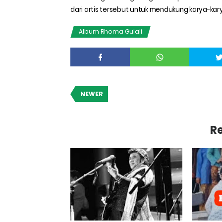
dari artis tersebut untuk mendukung karya-kar
Album Rhoma Gulali
NEWER
Re