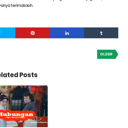
yanya terimakasih.
OLDER
lated Posts