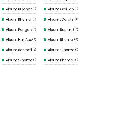
Album Bujangan (1993)
Album Gali Lobang Tutup Lobang
5
5
Album Rhoma ( Judi )
Album : Darah Muda
5
4
Album Pengorbanan
Album Rupiah ( 1975 )
4
4
Album Hak Asasi (1977)
Album Rhoma Haram
3
3
Album Bestseller Dangdut
Album : Rhoma Irama Rela
2
1
Album : Rhoma Modern
Album Rhoma Dangdut
1
1