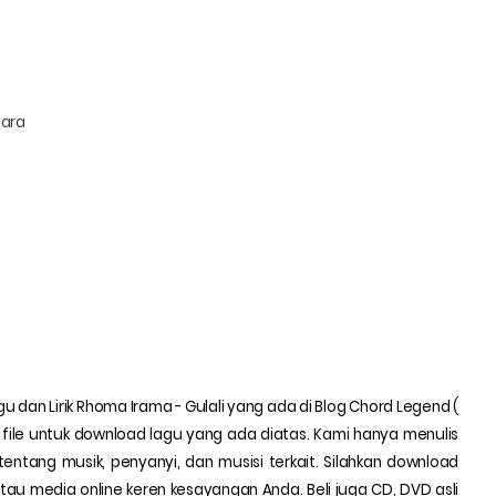
tara
agu dan Lirik Rhoma Irama - Gulali yang ada di Blog Chord Legend (
n file untuk download lagu yang ada diatas. Kami hanya menulis
i tentang musik, penyanyi, dan musisi terkait. Silahkan download
 atau media online keren kesayangan Anda. Beli juga CD, DVD asli