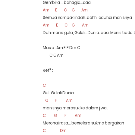
Gembira.... bahagia...aaa..
Am
E
C
G
Am
Semua nampak indah..aahh..aduhai manisnya
Am
E
C
G
Am
Duh manis gula, Gulali...Dunia..aaa..Manis tiada 
Music : Am E F Dm C
C G Am
Reff :
C
Gul..Gulali Dunia...
G
F
Am
manisnya merasuk ke dalam jiwa..
C
G
F
Am
Meronai rasa... berselera sukma bergairah
C
Dm