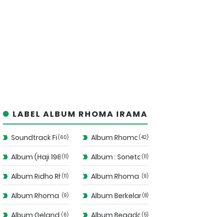
LABEL ALBUM RHOMA IRAMA
Soundtrack Film
Album Rhoma Irama
60
42
Album (Haji 1988)
Album : Soneta Vol 12
11
11
Album Ridho Rhoma
Album Rhoma Santai
11
9
Album Rhoma Stop!
Album Berkelana II
9
8
Album Gelandangan 1972
Album Begadang II
6
5