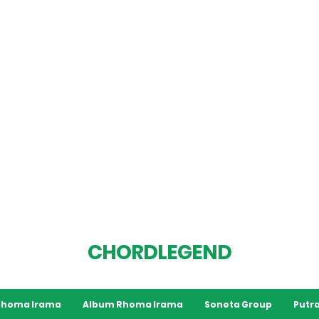
CHORDLEGEND
 Rhoma Irama
Album Rhoma Irama
Soneta Group
Putra