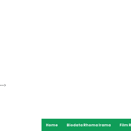
-->
Home
Biodata Rhoma Irama
Film