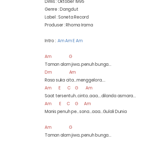
Dirilis : Oktober 1995
Genre : Dangdut
Label : Soneta Record
Produser : Rhoma Irama
Intro :
Am Am E Am
Am
G
Taman alam jiwa..penuh bunga...
Dm
Am
Rasa suka cita...menggelora....
Am
E
C
G
Am
Saat tersentuh..cinta..aaa....dilanda asmara...
Am
E
C
G
Am
Manis penuh pe...sona...aaa...Gulali Dunia
Am
G
Taman alam jiwa..penuh bunga...