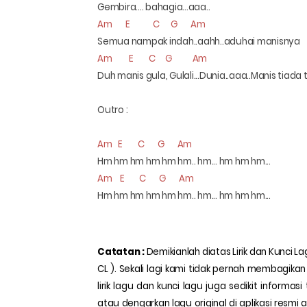
Gembira.... bahagia...aaa..
Am
E
C
G
Am
Semua nampak indah..aahh..aduhai manisnya
Am
E
C
G
Am
Duh manis gula, Gulali...Dunia..aaa..Manis tiada 
Outro :
Am
E
C
G
Am
Hm hm hm hm hm hm.. hm... hm hm hm...
Am
E
C
G
Am
Hm hm hm hm hm hm.. hm... hm hm hm...
Catatan :
Demikianlah diatas Lirik dan Kunci L
CL ). Sekali lagi kami tidak pernah membagika
lirik lagu dan kunci lagu juga sedikit informas
atau dengarkan lagu original di aplikasi resmi