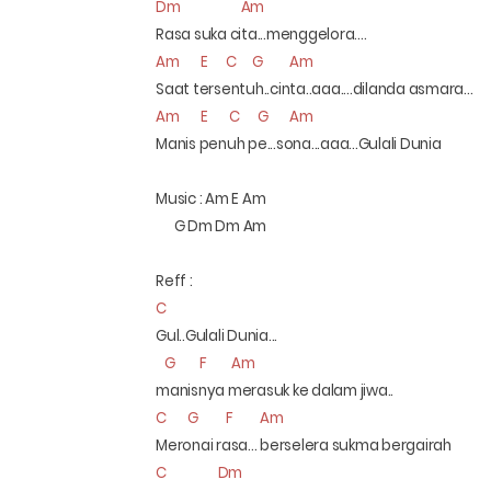
Dm
Am
Rasa suka cita...menggelora....
Am
E
C
G
Am
Saat tersentuh..cinta..aaa....dilanda asmara...
Am
E
C
G
Am
Manis penuh pe...sona...aaa...Gulali Dunia
Music : Am E Am
G Dm Dm Am
Reff :
C
Gul..Gulali Dunia...
G
F
Am
manisnya merasuk ke dalam jiwa..
C
G
F
Am
Meronai rasa... berselera sukma bergairah
C
Dm