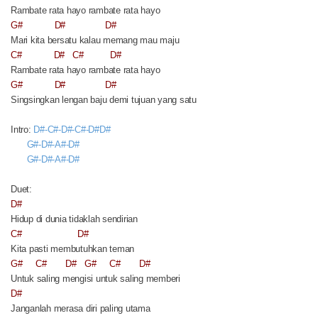
Rambate rata hayo rambate rata hayo
G#
D#
D#
Mari kita bersatu kalau memang mau maju
C#
D#
C#
D#
Rambate rata hayo rambate rata hayo
G#
D#
D#
Singsingkan lengan baju demi tujuan yang satu
Intro:
D#-C#-D#-C#-D#D#
G#-D#-A#-D#
G#-D#-A#-D#
Duet:
D#
Hidup di dunia tidaklah sendirian
C#
D#
Kita pasti membutuhkan teman
G#
C#
D#
G#
C#
D#
Untuk saling mengisi untuk saling memberi
D#
Janganlah merasa diri paling utama