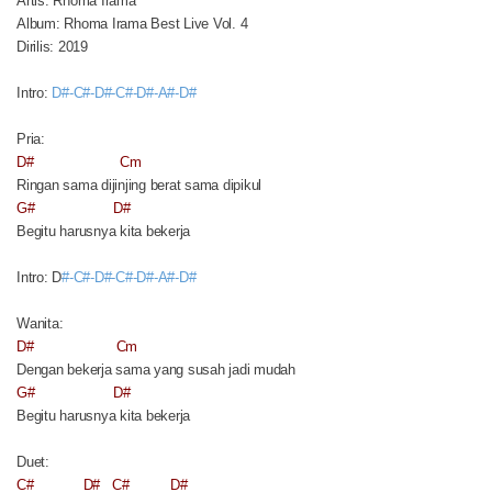
Artis: Rhoma Irama
Album: Rhoma Irama Best Live Vol. 4
Dirilis: 2019
Intro:
D#-C#-D#-C#-D#-A#-D#
Pria:
D#
Cm
Ringan sama dijinjing berat sama dipikul
G#
D#
Begitu harusnya kita bekerja
Intro: D
#-C#-D#-C#-D#-A#-D#
Wanita:
D#
Cm
Dengan bekerja sama yang susah jadi mudah
G#
D#
Begitu harusnya kita bekerja
Duet:
C#
D#
C#
D#