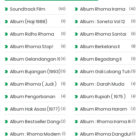
Soundtrack Film
Album Rhoma Irama
60
42
Album (Haji 1988)
Album : Soneta Vol 12
11
11
Album Ridho Rhoma
Album Rhoma Santai
11
9
Album Rhoma Stop!
Album Berkelana II
9
8
Album Gelandangan 1972
Album Begadang II
6
5
Album Bujangan (1993)
Album Gali Lobang Tutup 
5
5
Album Rhoma ( Judi )
Album : Darah Muda
5
4
Album Pengorbanan
Album Rupiah ( 1975 )
4
4
Album Hak Asasi (1977)
Album Rhoma Haram
3
3
Album Bestseller Dangdut
Album : Rhoma Irama Rela
2
1
Album : Rhoma Modern
Album Rhoma Dangdut
1
1