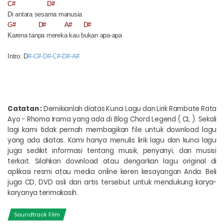
C#
D#
Di antara sesama manusia
G#
D#
A#
D#
Karena tanpa mereka kau bukan apa-apa
Intro: D
#-C#-D#-C#-D#-A#
Catatan :
Demikianlah diatas
Kunci Lagu dan Lirik Rambate Rata
Ayo - Rhoma Irama
yang ada di Blog Chord Legend ( CL ). Sekali
lagi kami tidak pernah membagikan file untuk download lagu
yang ada diatas. Kami hanya menulis lirik lagu dan kunci lagu
juga sedikit informasi tentang musik, penyanyi, dan musisi
terkait. Silahkan download atau dengarkan lagu original di
aplikasi resmi atau media online keren kesayangan Anda. Beli
juga CD, DVD asli dari artis tersebut untuk mendukung karya-
karyanya terimakasih.
Soundtrack Film