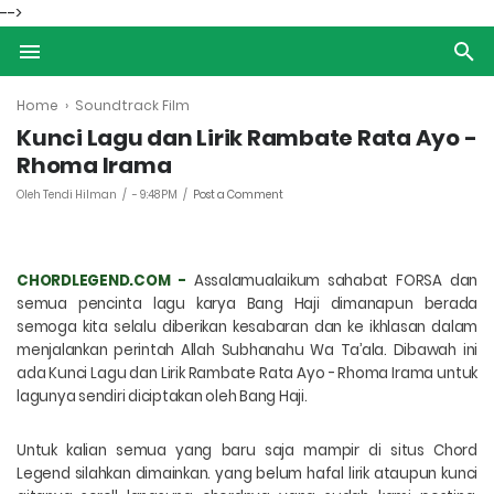
-->
Home
›
Soundtrack Film
Kunci Lagu dan Lirik Rambate Rata Ayo -
Rhoma Irama
Oleh Tendi Hilman
-
9:48 PM
Post a Comment
CHORDLEGEND.COM -
A
ssalamualaikum sahabat FORSA dan
semua pencinta lagu karya Bang Haji dimanapun berada
semoga kita selalu diberikan kesabaran dan ke ikhlasan dalam
menjalankan perintah
Allah Subhanahu Wa Ta’ala
. Dibawah ini
ada
Kunci Lagu dan Lirik Rambate Rata Ayo - Rhoma Irama untuk
lagunya sendiri diciptakan oleh Bang Haji
.
Untuk kalian semua yang baru saja mampir di situs Chord
Legend silahkan dimainkan. yang belum hafal lirik ataupun kunci