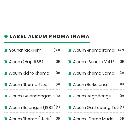
LABEL ALBUM RHOMA IRAMA
Soundtrack Film
Album Rhoma Irama
60
42
Album (Haji 1988)
Album : Soneta Vol 12
11
11
Album Ridho Rhoma
Album Rhoma Santai
11
9
Album Rhoma Stop!
Album Berkelana II
9
8
Album Gelandangan 1972
Album Begadang II
6
5
Album Bujangan (1993)
Album Gali Lobang Tutup 
5
5
Album Rhoma ( Judi )
Album : Darah Muda
5
4