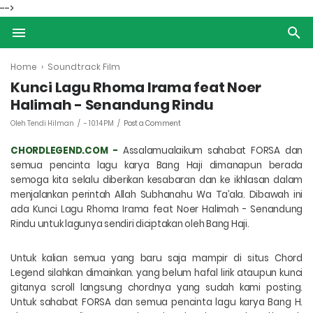
-->
Home
›
Soundtrack Film
Kunci Lagu Rhoma Irama feat Noer
Halimah - Senandung Rindu
Oleh Tendi Hilman
-
10:14 PM
Post a Comment
CHORDLEGEND.COM -
A
ssalamualaikum sahabat FORSA dan
semua pencinta lagu karya Bang Haji dimanapun berada
semoga kita selalu diberikan kesabaran dan ke ikhlasan dalam
menjalankan perintah
Allah Subhanahu Wa Ta’ala
. Dibawah ini
ada
Kunci Lagu Rhoma Irama feat Noer Halimah - Senandung
Rindu untuk lagunya sendiri diciptakan oleh Bang Haji
.
Untuk kalian semua yang baru saja mampir di situs Chord
Legend silahkan dimainkan. yang belum hafal lirik ataupun kunci
gitanya scroll langsung chordnya yang sudah kami posting.
Untuk sahabat FORSA dan semua pencinta lagu karya Bang H.