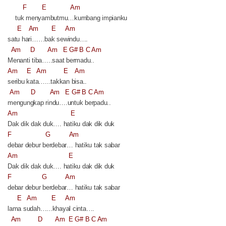
F
E
Am
tuk menyambutmu…kumbang impianku
E
Am
E
Am
satu hari……bak sewindu….
Am
D
Am
E G# B C Am
Menanti tiba…..saat bermadu..
Am
E
Am
E
Am
seribu kata…...takkan bisa..
Am
D
Am
E G# B C Am
mengungkap rindu….untuk berpadu..
Am
E
Dak dik dak duk…. hatiku dak dik duk
F
G
Am
debar debur berdebar… hatiku tak sabar
Am
E
Dak dik dak duk…. hatiku dak dik duk
F
G
Am
debar debur berdebar… hatiku tak sabar
E
Am
E
Am
lama sudah…...khayal cinta….
Am
D
Am
E G# B C Am