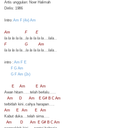
Artis unggulan: Noer Halimah
Dirilis: 1986
Intro:
Am F (4x) Am
Am
F
E
la la la la la…la la la la la….lala...
F
G
Am
la la la la la…la la la la la….lala...
intro :
Am F E
F G Am
G F Am (2x)
E
Am
E
Am
Awan hitam…...telah berlalu…...
Am
D
Am
E G# B C Am
terbitlah kini..cahya harapan…..
Am
E
Am
E
Am
Kabut duka….telah sirna…..
Am
D
Am
E G# B C Am