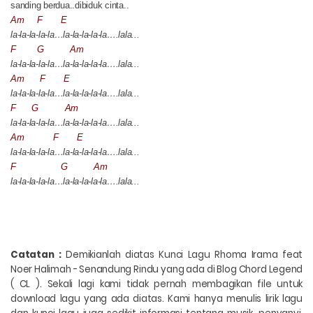
sanding berdua..dibiduk cinta..
Am
F
E
la-la-la-la-la…la-la-la-la-la….lala...
F
G
Am
la-la-la-la-la…la-la-la-la-la….lala...
Am
F
E
la-la-la-la-la…la-la-la-la-la….lala...
F
G
Am
la-la-la-la-la…la-la-la-la-la….lala...
Am
F
E
la-la-la-la-la…la-la-la-la-la….lala...
F
G
Am
la-la-la-la-la…la-la-la-la-la….lala...
Catatan :
Demikianlah diatas
Kunci Lagu Rhoma Irama feat
Noer Halimah - Senandung Rindu
yang ada di Blog Chord Legend
( CL ). Sekali lagi kami tidak pernah membagikan file untuk
download lagu yang ada diatas. Kami hanya menulis lirik lagu