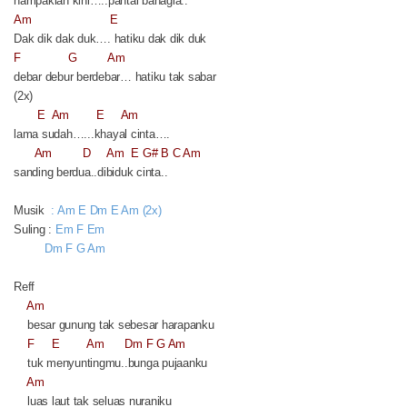
nampaklah kini…..pantai bahagia..
Am
E
Dak dik dak duk…. hatiku dak dik duk
F
G
Am
debar debur berdebar… hatiku tak sabar
(2x)
E
Am
E
Am
lama sudah…...khayal cinta….
Am
D
Am
E G# B C Am
sanding berdua..dibiduk cinta..
Musik
: Am E Dm E Am (2x)
Suling :
Em F Em
Dm F G Am
Reff
Am
besar gunung tak sebesar harapanku
F
E
Am
Dm F G Am
tuk menyuntingmu..bunga pujaanku
Am
luas laut tak seluas nuraniku